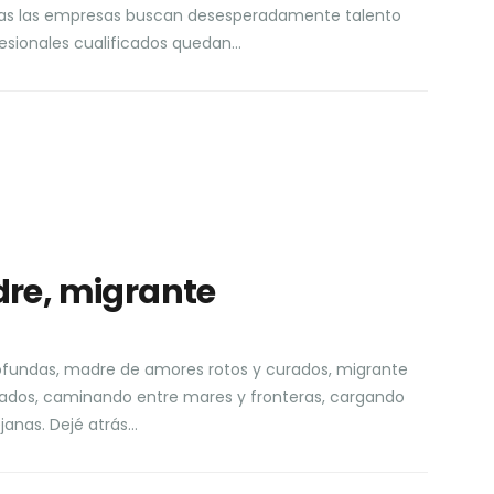
ntras las empresas buscan desesperadamente talento
fesionales cualificados quedan…
re, migrante
ofundas, madre de amores rotos y curados, migrante
sados, caminando entre mares y fronteras, cargando
ejanas. Dejé atrás…