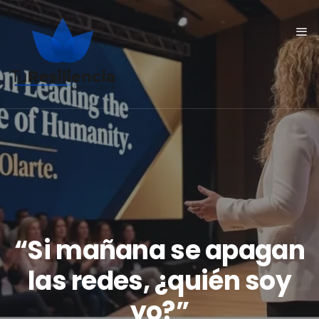
“Si mañana se apagan
las redes, ¿quién soy
yo?”